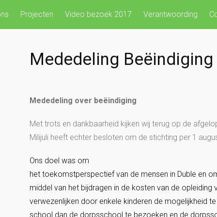
ons
Projecten
Video bezoek 2017
Verantwoording
Co
Mededeling Beëindiging
Mededeling over beëindiging
Met trots en dankbaarheid kijken wij terug op de afgelop
Milijuli heeft echter besloten om de stichting per 1 aug
Ons doel was om
het toekomstperspectief van de mensen in Duble en o
middel van het bijdragen in de kosten van de opleiding 
verwezenlijken door enkele kinderen de mogelijkheid t
school dan de dorpsschool te bezoeken en de dorpssc