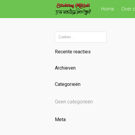
Skip
Home
Over 
to
content
Zoeken
naar:
Recente reacties
Archieven
Categorieën
Geen categorieën
Meta