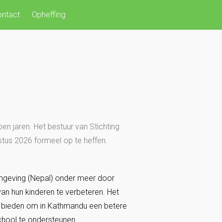
ntact
Opheffing
en jaren. Het bestuur van Stichting
ustus 2026 formeel op te heffen.
mgeving (Nepal) onder meer door
van hun kinderen te verbeteren. Het
e bieden om in Kathmandu een betere
hool te ondersteunen.